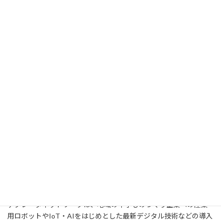
北九州システムインテグレータネットワークは、ロボ
ット、AI、IoT等 様々な分野のプロフェッショナルで
構成されています
北九州システムインテグレータネットワークのブースは楽しんでい
ただけたでしょうか。
今回の展示しましたシステムについて、限られた時間のため、十
分なご説明を差し上げられなかったと存じます。ブースにてご説明
させていただいた内容へのご質問、ご不明点がございましたら、
お気軽にお問い合わせください。
また、北九州システムインテグレータネットワークは産業用ロボ
ットだけではなく、AIやIoTをはじめとする最新デジタル技術が得
意な企業等で構成されております。今後も、北九州システムイン
テグレータネットワークは、地域の中小ものづくり企業への産業
用ロボットやIoT・AIをはじめとした最新デジタル技術などの導入