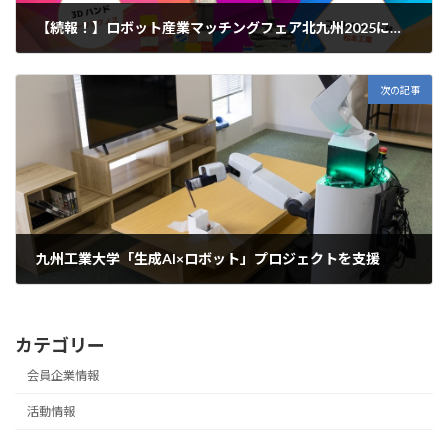
【続報！】ロボット産業マッチングフェア北九州2025に出展します。(7/2（水）～4（金） in 西日本総合展示場)
2025年6月26日
次の記事
九州工業大学「生成AI×ロボット」プロジェクトを支援
2026年2月25日
カテゴリー
会員企業情報
活動情報